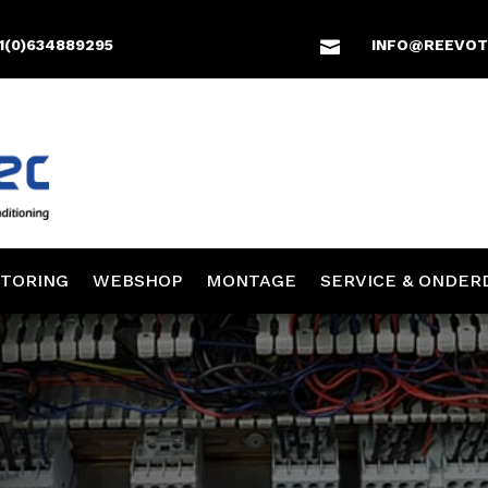
1(0)634889295
INFO@REEVOT

TORING
WEBSHOP
MONTAGE
SERVICE & ONDER