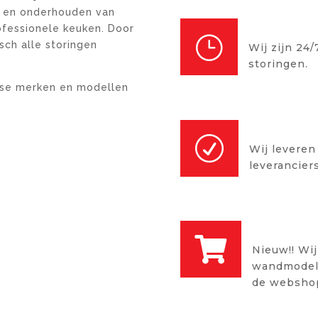
en en onderhouden van
RUIME 
ofessionele keuken. Door
}
isch alle storingen
Wij zijn 24
storingen.
erse merken en modellen
24/7 SE
R
Wij leveren
leveranciers
WEBSH

Nieuw!! Wij
wandmodelle
de websho