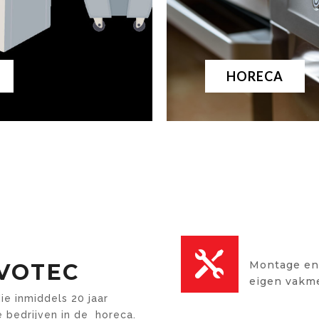
HORECA
RUIME 

Montage en
VOTEC
eigen vakm
ie inmiddels 20 jaar
e bedrijven in de horeca.