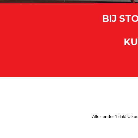
BIJ S
KU
Alles onder 1 dak! U koo