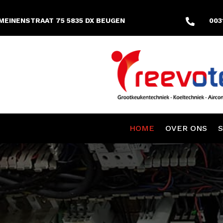
MEINENSTRAAT 75 5835 DX BEUGEN
003

HOME
OVER ONS
S