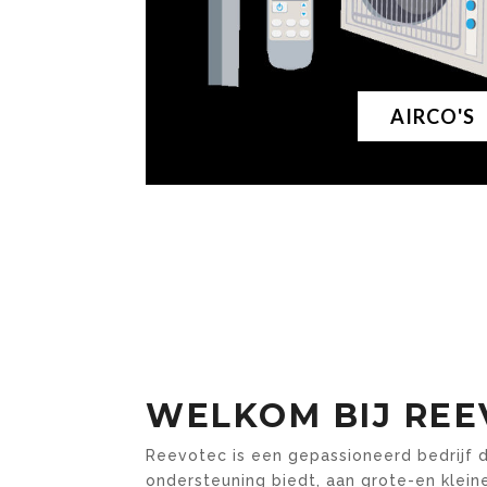
AIRCO'S
WELKOM BIJ REE
Reevotec is een gepassioneerd bedrijf d
ondersteuning biedt, aan grote-en klein