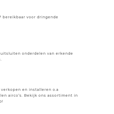
KENNIS EN ERVARING
/7 bereikbaar voor dringende
RVICES
 uitsluiten onderdelen van erkende
.
OP
 verkopen en installeren o.a
n airco’s. Bekijk ons assortiment in
p!