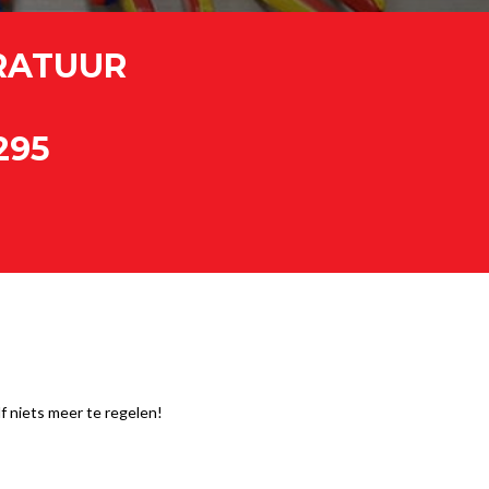
RATUUR
295
lf niets meer te regelen!